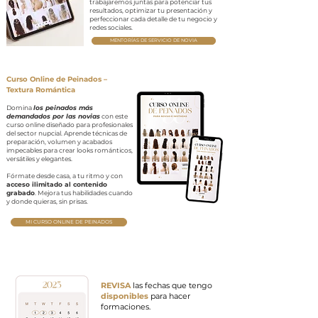
trabajaremos juntas para potenciar tus
resultados, optimizar tu presentación y
perfeccionar cada detalle de tu negocio y
redes sociales.
MENTORÍAS DE SERVICIO DE NOVIA
Curso Online de Peinados –
Textura Romántica
Domina
los peinados más
demandados por las novias
con este
curso online diseñado para profesionales
del sector nupcial. Aprende técnicas de
preparación, volumen y acabados
impecables para crear looks románticos,
versátiles y elegantes.
Fórmate desde casa, a tu ritmo y con
acceso ilimitado al contenido
grabado
. Mejora tus habilidades cuando
y donde quieras, sin prisas.
MI CURSO ONLINE DE PEINADOS
REVISA
las fechas que tengo
disponibles
para hacer
formaciones.