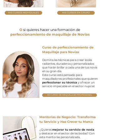
MIS CURSOS INDIVDUALES
MIS CURSOS EN GRUPO
O
si quieres hacer una formación de
perfeccionamiento de maquillaje de Novias
Curso de perfeccionamiento de
Maquillaje para Novias
Domina las técnicas para crear looks
radiantes, duraderos y personalizados
que harán brillar a cada una de tus novia
en su gran día.
Este curso está pensado para
maquilladores profesionales que quieren
perfeccionar su técnica
y ofrecer un
servicio impecable en el sector nupcial.
MI CURSO DE MAQUILLAJE PROFESIONAL
Mentorías de Negocio: Transforma
tu Servicio y Haz Crecer tu Marca
¿Quieres
mejorar tu servicio de novia
y destacar en el sector de las bodas? Con
esta mentorías personalizada,